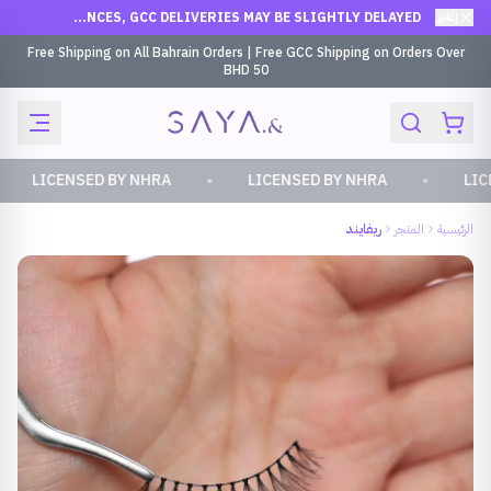
إغلاق
DUE TO RECENT CIRCUMSTANCES, GCC DELIVERIES MAY BE SLIGHTLY DELAYED
Free Shipping on All Bahrain Orders | Free GCC Shipping on Orders Over
BHD 50
•
•
•
LICENSED BY NHRA
LICENSED BY NHRA
L
الرئيسية
المتجر
ريفايند