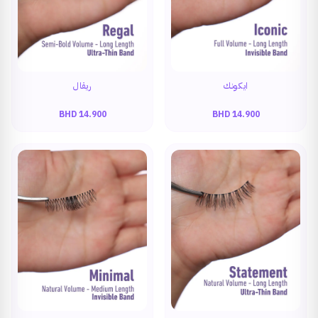
ايكونك
ريقال
BHD
14.900
BHD
14.900