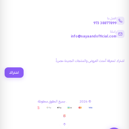
معلومات التواصل
اتصل بنا
973
38877899
راسلنا
info@sayaandofficial.com
النشرة البريدية
اشترك لمعرفة أحدث العروض والمنتجات الجديدة حصرياً.
اشتراك
©
2026
سـايــا آنــد
.
جميع الحقوق محفوظة