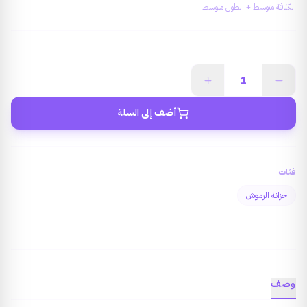
الكثافة متوسط + الطول متوسط
أضف إلى السلة
فئات
خزانة الرموش
وصف