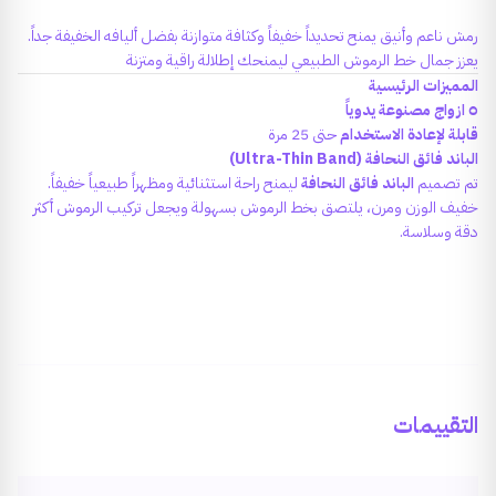
رمش ناعم وأنيق يمنح تحديداً خفيفاً وكثافة متوازنة بفضل أليافه الخفيفة جداً.
يعزز جمال خط الرموش الطبيعي ليمنحك إطلالة راقية ومتزنة
المميزات الرئيسية
٥ ازواج مصنوعة يدوياً
قابلة لإعادة الاستخدام
حتى 25 مرة
الباند فائق النحافة (Ultra-Thin Band)
تم تصميم
الباند فائق النحافة
ليمنح راحة استثنائية ومظهراً طبيعياً خفيفاً.
خفيف الوزن ومرن، يلتصق بخط الرموش بسهولة ويجعل تركيب الرموش أكثر
دقة وسلاسة.
التقييمات