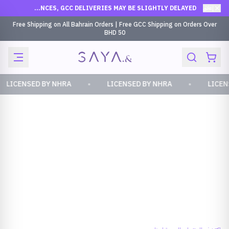
إغلاق
DUE TO RECENT CIRCUMSTANCES, GCC DELIVERIES MAY BE SLIGHTLY DELAYED
Free Shipping on All Bahrain Orders | Free GCC Shipping on Orders Over
BHD 50
•
•
LICENSED BY NHRA
LICENSED BY NHRA
LICEN