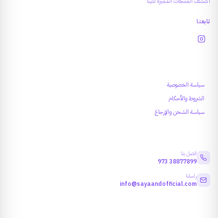
اكتشف المنتجات المميزة لدينا
تابعنا
روابط تهمك
سياسة الخصوصية
الشروط والأحكام
سياسة الشحن والإرجاع
معلومات التواصل
اتصل بنا
973
38877899
راسلنا
info@sayaandofficial.com
النشرة البريدية